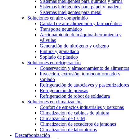
Sistemas inteligentes para química y farma
Sistemas inteligentes para papel y madera
Sistemas inteligentes para metal
Soluciones en aire comprimido
Calidad de aire alimentaria y farmacéutica
Transporte neumático
Accionamiento de máquina-herramienta y
válvulas
Generación de nitrógeno y oxígeno
Pintura y granallado
Soplado de plástico
Soluciones en refrigeración
Conservación y almacenamiento de alimentos
Inyección, extrusión, termoconformado y
soplado
Refrigeración de autoclaves y pasteurizadores
Refrigeración de prensas
Refrigeración de robot de soldadura
Soluciones en climatización
Confort de espacios industriales y personas
Climatización de cabinas de pintura
Climatización de CCM
Climatización de secaderos de jamones
Climatización de laboratorios
Descarbonización