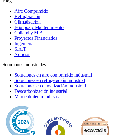
Blog
Aire Comprimido
Refrigeración
Climatización
Equipos y Mantenimiento
Calidad y M.A.
Proyectos Financiados
Ingeniería
S.A.T
Noticias
Soluciones industriales
Soluciones en aire comprimido industrial
Soluciones en refrigeración industrial
Soluciones en climatización industrial
Descarbonización industrial
Mantenimiento industrial