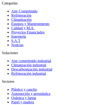
Categorías
Aire Comprimido
Refrigeración
Climatización
Equipos y Mantenimiento
Calidad y M.A.
Proyectos Financiados
Ingeniería
S.A.T
Noticias
Soluciones
Aire comprimido industrial
Climatización industrial
Descarbonización industrial
Refrigeración industrial
Sectores
Plástico y caucho
Automoción y aeronáutica
Química y farma
Papel y madera