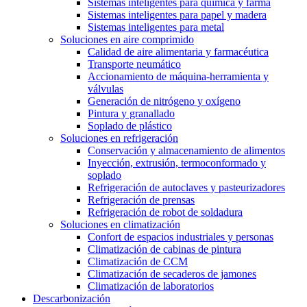
Sistemas inteligentes para química y farma
Sistemas inteligentes para papel y madera
Sistemas inteligentes para metal
Soluciones en aire comprimido
Calidad de aire alimentaria y farmacéutica
Transporte neumático
Accionamiento de máquina-herramienta y
válvulas
Generación de nitrógeno y oxígeno
Pintura y granallado
Soplado de plástico
Soluciones en refrigeración
Conservación y almacenamiento de alimentos
Inyección, extrusión, termoconformado y
soplado
Refrigeración de autoclaves y pasteurizadores
Refrigeración de prensas
Refrigeración de robot de soldadura
Soluciones en climatización
Confort de espacios industriales y personas
Climatización de cabinas de pintura
Climatización de CCM
Climatización de secaderos de jamones
Climatización de laboratorios
Descarbonización