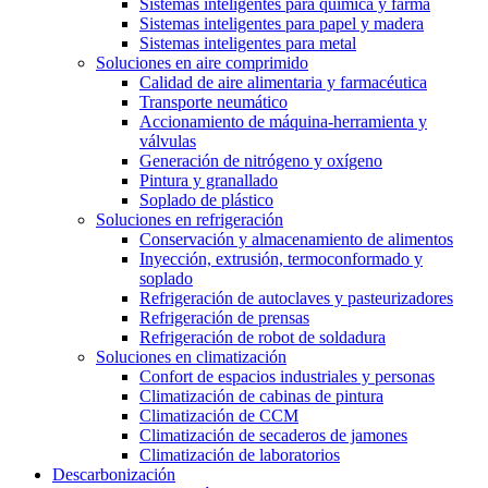
Sistemas inteligentes para química y farma
Sistemas inteligentes para papel y madera
Sistemas inteligentes para metal
Soluciones en aire comprimido
Calidad de aire alimentaria y farmacéutica
Transporte neumático
Accionamiento de máquina-herramienta y
válvulas
Generación de nitrógeno y oxígeno
Pintura y granallado
Soplado de plástico
Soluciones en refrigeración
Conservación y almacenamiento de alimentos
Inyección, extrusión, termoconformado y
soplado
Refrigeración de autoclaves y pasteurizadores
Refrigeración de prensas
Refrigeración de robot de soldadura
Soluciones en climatización
Confort de espacios industriales y personas
Climatización de cabinas de pintura
Climatización de CCM
Climatización de secaderos de jamones
Climatización de laboratorios
Descarbonización