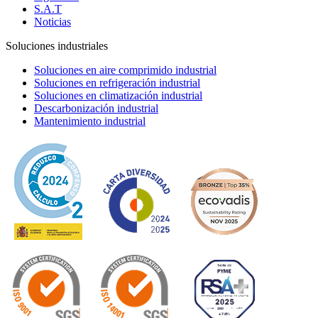
S.A.T
Noticias
Soluciones industriales
Soluciones en aire comprimido industrial
Soluciones en refrigeración industrial
Soluciones en climatización industrial
Descarbonización industrial
Mantenimiento industrial