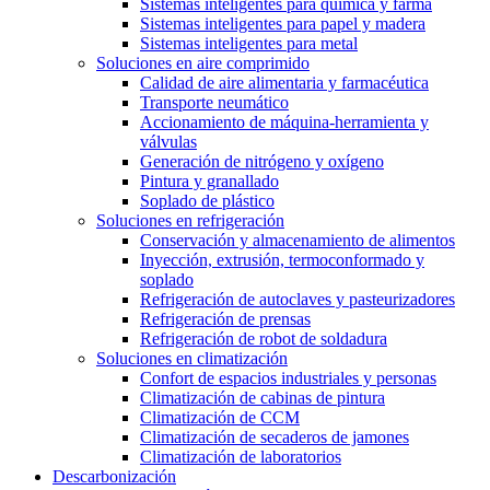
Sistemas inteligentes para química y farma
Sistemas inteligentes para papel y madera
Sistemas inteligentes para metal
Soluciones en aire comprimido
Calidad de aire alimentaria y farmacéutica
Transporte neumático
Accionamiento de máquina-herramienta y
válvulas
Generación de nitrógeno y oxígeno
Pintura y granallado
Soplado de plástico
Soluciones en refrigeración
Conservación y almacenamiento de alimentos
Inyección, extrusión, termoconformado y
soplado
Refrigeración de autoclaves y pasteurizadores
Refrigeración de prensas
Refrigeración de robot de soldadura
Soluciones en climatización
Confort de espacios industriales y personas
Climatización de cabinas de pintura
Climatización de CCM
Climatización de secaderos de jamones
Climatización de laboratorios
Descarbonización