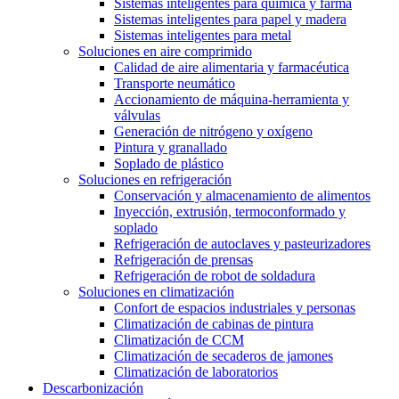
Sistemas inteligentes para química y farma
Sistemas inteligentes para papel y madera
Sistemas inteligentes para metal
Soluciones en aire comprimido
Calidad de aire alimentaria y farmacéutica
Transporte neumático
Accionamiento de máquina-herramienta y
válvulas
Generación de nitrógeno y oxígeno
Pintura y granallado
Soplado de plástico
Soluciones en refrigeración
Conservación y almacenamiento de alimentos
Inyección, extrusión, termoconformado y
soplado
Refrigeración de autoclaves y pasteurizadores
Refrigeración de prensas
Refrigeración de robot de soldadura
Soluciones en climatización
Confort de espacios industriales y personas
Climatización de cabinas de pintura
Climatización de CCM
Climatización de secaderos de jamones
Climatización de laboratorios
Descarbonización