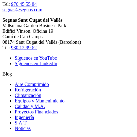
Tel:
976 45 55 84
seguas@seguas.com
Seguas Sant Cugat del Vallès
Vallsolana Garden Business Park
Edifici Vinson, Oficina 19
Camí de Can Camps
08174 Sant Cugat del Vallès (Barcelona)
Tel:
930 12 99 62
Síguenos en YouTube
Síguenos en LinkedIn
Blog
Aire Comprimido
Refrigeración
Climatización
Equipos y Mantenimiento
Calidad y M.A.
Proyectos Financiados
Ingeniería
S.A.T
Noticias