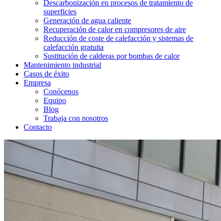
Descarbonización en procesos de tratamiento de
superficies
Generación de agua caliente
Recuperación de calor en compresores de aire
Reducción de coste de calefacción y sistemas de
calefacción gratuita
Sustitución de calderas por bombas de calor
Mantenimiento industrial
Casos de éxito
Empresa
Conócenos
Equipo
Blog
Trabaja con nosotros
Contacto